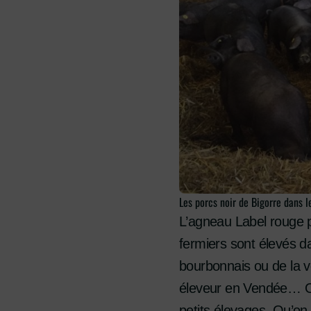
Les porcs noir de Bigorre dans l
L’agneau Label rouge p
fermiers sont élevés d
bourbonnais ou de la vo
éleveur en Vendée… On 
petits élevages. Qu’on