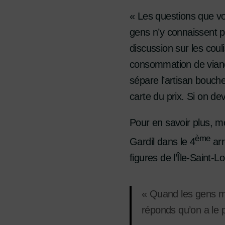
« Les questions que vo
gens n’y connaissent p
discussion sur les cou
consommation de viand
sépare l’artisan bouch
carte du prix. Si on d
Pour en savoir plus, mo
ème
Gardil dans le 4
arr
figures de l’Île-Saint-
« Quand les gens me
réponds qu’on a le p