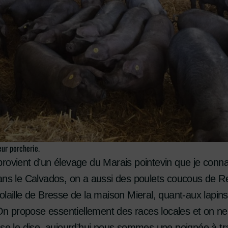
eur porcherie.
rovient d’un élevage du Marais pointevin que je conna
ans le Calvados, on a aussi des poulets coucous de Re
laille de Bresse de la maison Mieral, quant-aux lapins i
propose essentiellement des races locales et on ne t
 se le dise, aujourd’hui nous sommes une poignée à t