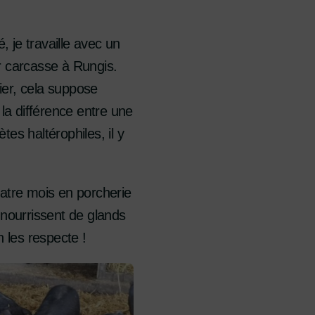
, je travaille avec un
r carcasse à Rungis.
ier, cela suppose
t la différence entre une
es haltérophiles, il y
uatre mois en porcherie
e nourrissent de glands
n les respecte !