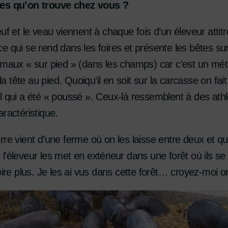
tes qu’on trouve chez vous ?
uf et le veau viennent à chaque fois d’un éleveur attitré
e qui se rend dans les foires et présente les bêtes su
imaux « sur pied » (dans les champs) car c’est un mét
 la tête au pied. Quoiqu’il en soit sur la carcasse on fai
 qui a été « poussé ». Ceux-là ressemblent à des athlèt
ractéristique.
rre vient d’une ferme où on les laisse entre deux et q
is l’éleveur les met en extérieur dans une forêt où ils s
oire plus. Je les ai vus dans cette forêt… croyez-moi o